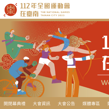
跳
到
主
要
內
容
開閉幕典禮
大會資訊
大會公告
媒體專區