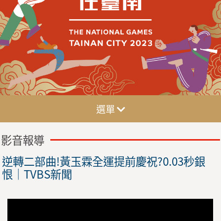
選單
影音報導
逆轉二部曲!黃玉霖全運提前慶祝?0.03秒銀
恨｜TVBS新聞