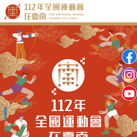
跳
到
主
要
內
容