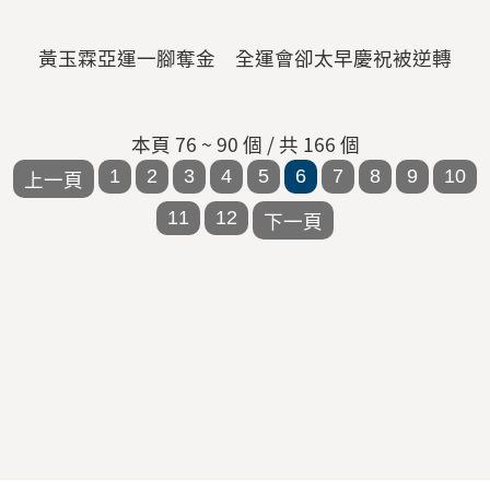
黃玉霖亞運一腳奪金 全運會卻太早慶祝被逆轉
本頁 76 ~ 90 個 / 共 166 個