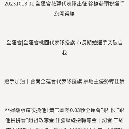
20231013 01 全運會花蓮代表隊出征 徐榛蔚預祝選手
旗開得勝
全運會|全運會桃園代表隊授旗 市長期勉選手突破自
我
選手加油｜台南全運會代表隊授旗 拚地主優勢奪佳績
亞運翻版這次換他! 黃玉霖差0.03秒全運會"銀"恨 "跟
他拚拚看"趙祖政奪金 伸腳壓線逆轉奪金│記者 王紹