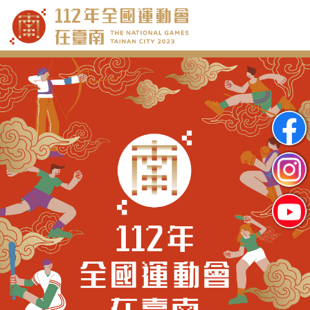
跳
到
主
要
內
容