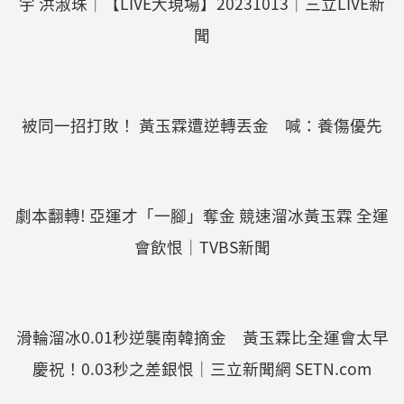
宇 洪淑珠│【LIVE大現場】20231013│三立LIVE新
聞
被同一招打敗！ 黃玉霖遭逆轉丟金 喊：養傷優先
劇本翻轉! 亞運才「一腳」奪金 競速溜冰黃玉霖 全運
會飲恨｜TVBS新聞
滑輪溜冰0.01秒逆襲南韓摘金 黃玉霖比全運會太早
慶祝！0.03秒之差銀恨｜三立新聞網 SETN.com