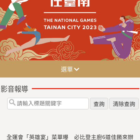
選單
影音報導
全運會「英雄宴」菜單曝 必比登主廚6道佳餚來辦