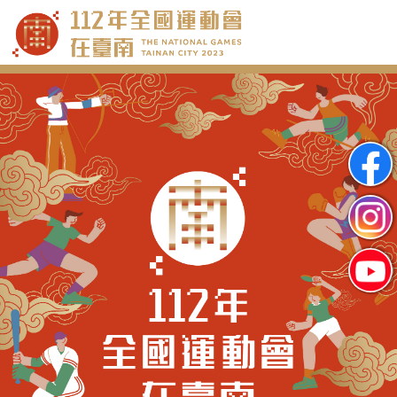
跳
到
主
要
內
容