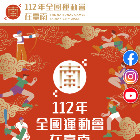
跳
到
主
要
內
容