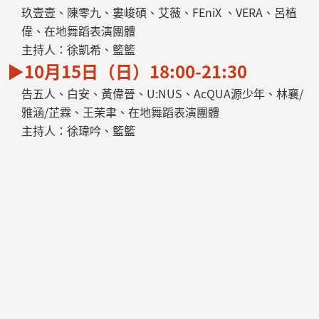
玖壹壹、陳零九、婁峻碩、艾薇、FEniX 、VERA、呂植
偉、在地舞蹈表演團體
主持人：徐凱希、籃籃
▶10月15日（日）18:00-21:30
告五人、白安、黃偉晉、U:NUS、AcQUA源少年、林襄/
雅涵/芷霖、王茉聿、在地舞蹈表演團體
主持人：徐瑋吟、籃籃