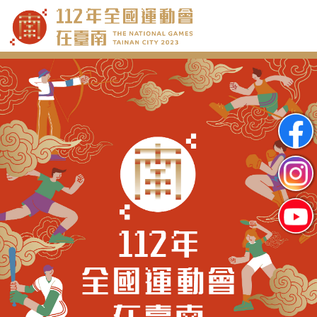
跳
到
主
要
內
容