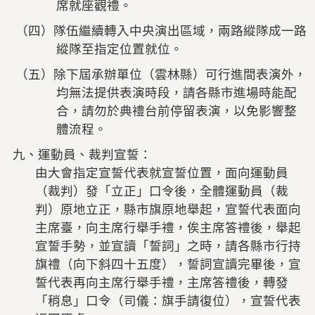
席就座觀禮。
（四）隊伍繼續轉入中央演出區域，兩路縱隊成一路
縱隊至指定位置就位。
（五）除下屆承辦單位（雲林縣）可行進間表演外，
均無法提供表演時段，請各縣市進場時能配
合，請勿於典禮台前停留表演，以免影響整
體流程。
九、運動員、裁判宣誓：
由大會指定宣誓代表就宣誓位置，面向運動員
（裁判）發「立正」口令後，全體運動員（裁
判）原地立正，縣市旗原地舉起，宣誓代表面向
主席臺，向主席行舉手禮，俟主席答禮後，舉起
宣誓手勢，並宣讀「誓詞」之時，請各縣市行持
旗禮（向下斜四十五度），誓詞宣讀完畢後，宣
誓代表再向主席行舉手禮，主席答禮後，轉發
「稍息」口令（司儀：旗手請復位），宣誓代表