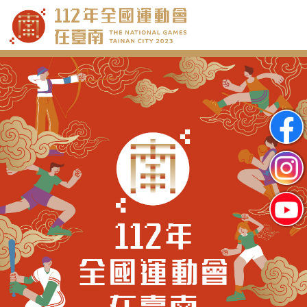
跳
到
主
要
內
容