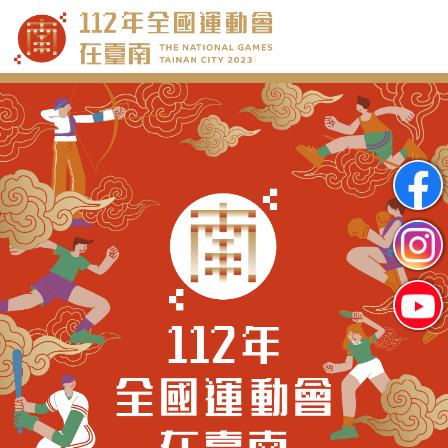
跳
到
主
要
內
容