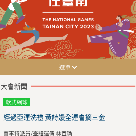
選單
大會新聞
軟式網球
經過亞運洗禮 黃詩媛全運會摘三金
賽事特派員/臺體運傳 林宣瑜