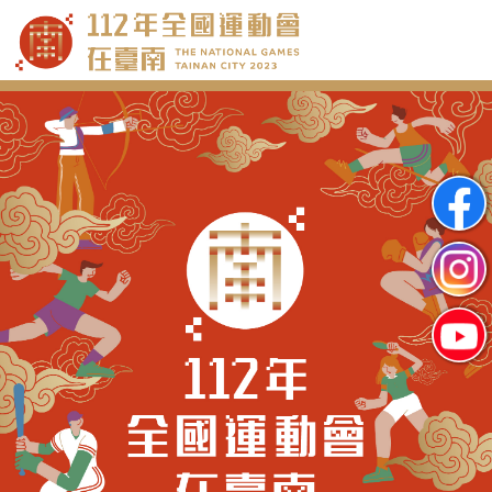
跳
到
主
要
內
容