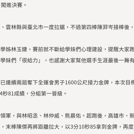
，闖進決賽。
、雲林縣與臺北市一度拉鋸，不過第四棒陳羿岑接棒後，馬
的學姊林玉婕，賽前就不斷給學妹們心理建設，提醒大家
讚學妹們「很給力」，也感謝大家幫他選手生涯最後一舞
已連續兩屆奪下全運會男子1600公尺接力金牌，本次
分14秒81成績，分組第一晉級。
傑領軍，與林昭丞、林仲威、熊晨佑。起跑後，高雄市、
，末棒陳傑再將距離拉大，以3分10秒85拿到金牌，再