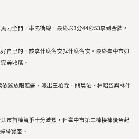
力全開，率先衝線，最終以3分44秒53拿到金牌。
跑好自己的，該拿什麼名次就什麼名次。最終臺中市如
有完美收尾。
目標依舊放眼連霸，派出王柏霖、熊晨佑、林昭丞與林仲
新北市首棒競爭十分激烈，但臺中市第二棒接棒後急起
度蟬聯寶座。