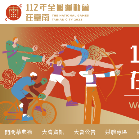
跳
到
主
要
內
容
開閉幕典禮
大會資訊
大會公告
媒體專區