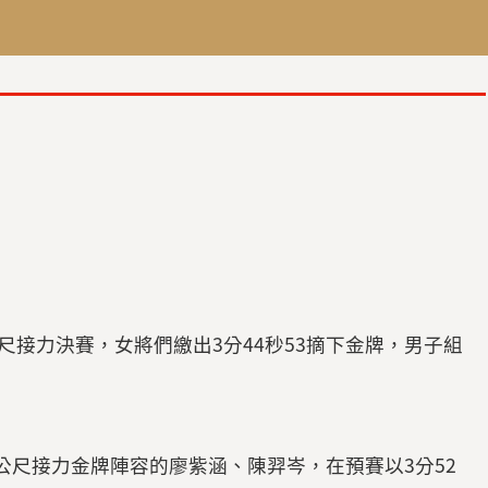
公尺接力決賽，女將們繳出3分44秒53摘下金牌，男子組
0公尺接力金牌陣容的廖紫涵、陳羿岑，在預賽以3分52