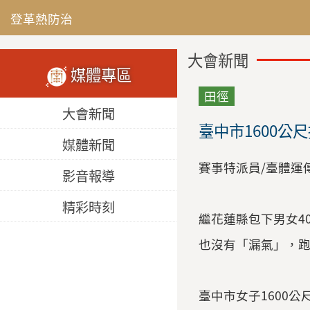
登革熱防治
大會新聞
媒體專區
田徑
大會新聞
臺中市1600公
媒體新聞
賽事特派員/臺體運
影音報導
精彩時刻
繼花蓮縣包下男女40
也沒有「漏氣」，跑
臺中市女子1600