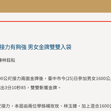
尺接力有夠強 男女金牌雙雙入袋
傳林鈺耘
0公尺接力兩面金牌後，臺中市今(25)日參加男女1600
出3分10秒85，雙雙斬獲金牌。
公尺接力，本屆由兩位學姊楊玫玫、林玉婕，加上混合160