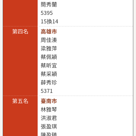
簡秀蘭
5395
15換14
高雄市
周佳溱
梁雅萍
蔡佩穎
蔡昕宜
蔡采穎
薛秀珍
5371
臺南市
林雅琴
洪淑君
張盈琪
陳盈臻