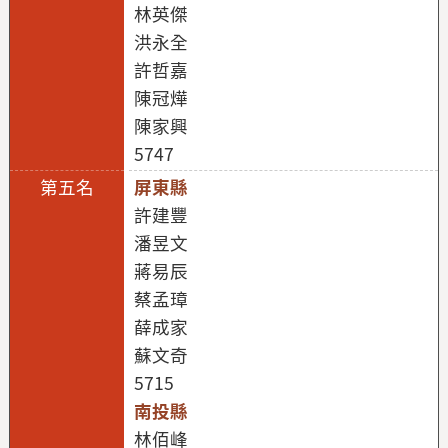
林英傑
洪永全
許哲嘉
陳冠燁
陳家興
5747
屏東縣
許建豐
潘昱文
蔣易辰
蔡孟璋
薛成家
蘇文奇
5715
南投縣
林佰峰