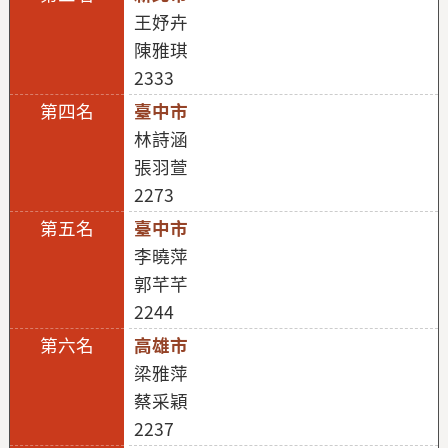
王妤卉
陳雅琪
2333
臺中市
林詩涵
張羽萱
2273
臺中市
李曉萍
郭芊芊
2244
高雄市
梁雅萍
蔡采穎
2237