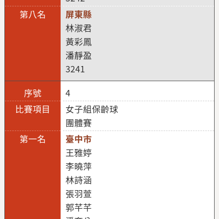
屏東縣
林淑君
黃彩鳳
潘靜盈
3241
4
女子組保齡球
團體賽
臺中市
王雅婷
李曉萍
林詩涵
張羽萱
郭芊芊