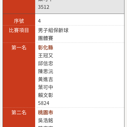
3512
4
男子組保齡球
團體賽
彰化縣
王冠又
邱信忠
陳思沅
黃進吉
葉可中
賴文彰
5824
桃園市
吳浩銘