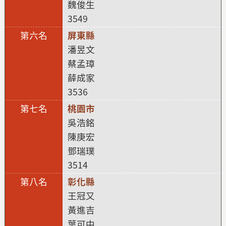
魏俊生
3549
屏東縣
潘昱文
蔡孟璋
薛成家
3536
桃園市
吳浩銘
陳庚宏
鄧瑞璞
3514
彰化縣
王冠又
黃進吉
葉可中