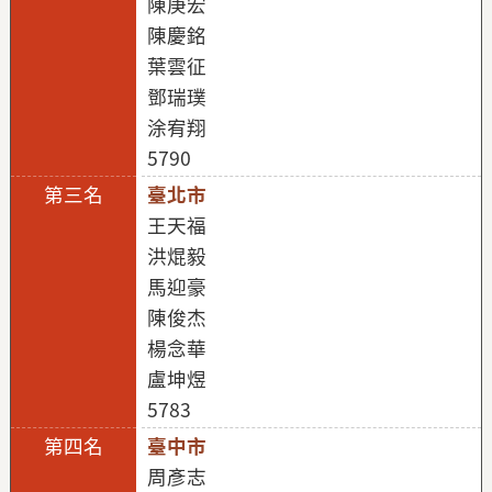
陳庚宏
陳慶銘
葉雲征
鄧瑞璞
涂宥翔
5790
臺北市
王天福
洪焜毅
馬迎豪
陳俊杰
楊念華
盧坤煜
5783
臺中市
周彥志