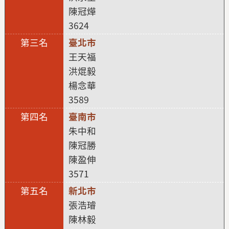
陳冠燁
3624
臺北市
王天福
洪焜毅
楊念華
3589
臺南市
朱中和
陳冠勝
陳盈伸
3571
新北市
張浩璿
陳林毅