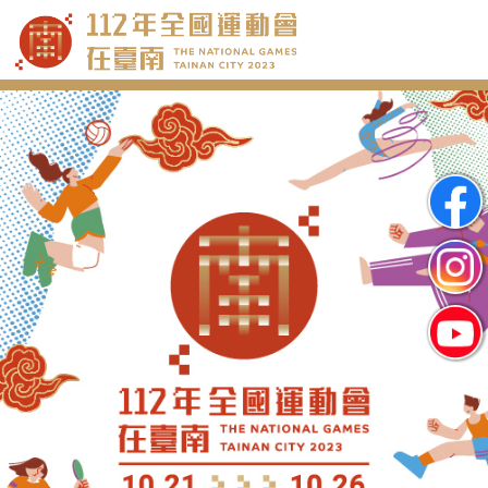
跳
到
主
要
內
容