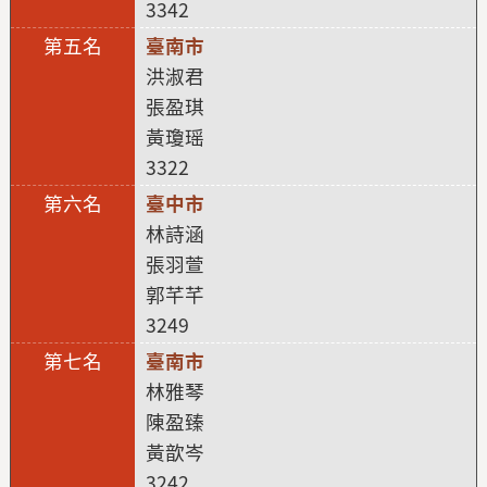
3342
臺南市
洪淑君
張盈琪
黃瓊瑶
3322
臺中市
林詩涵
張羽萱
郭芊芊
3249
臺南市
林雅琴
陳盈臻
黃歆岑
3242