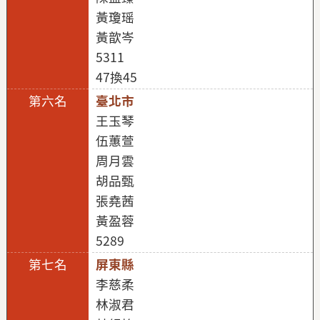
黃瓊瑶
黃歆岑
5311
47換45
臺北市
王玉琴
伍蕙萱
周月雲
胡品甄
張堯茜
黃盈蓉
5289
屏東縣
李慈柔
林淑君