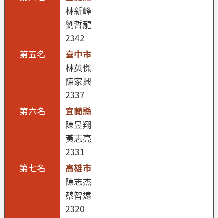
林新峰
劉哲龍
2342
臺中市
林英傑
陳家興
2337
宜蘭縣
陳昱翔
黃志亮
2331
高雄市
陳志杰
蔡智遠
2320