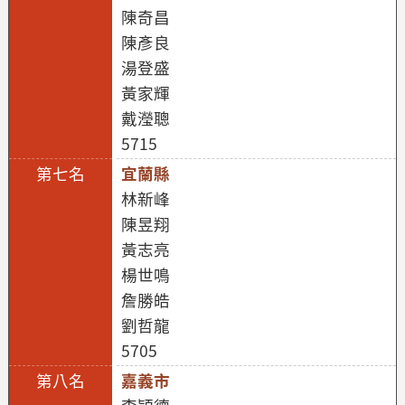
陳奇昌
陳彥良
湯登盛
黃家輝
戴瀅聰
5715
宜蘭縣
林新峰
陳昱翔
黃志亮
楊世鳴
詹勝皓
劉哲龍
5705
嘉義市