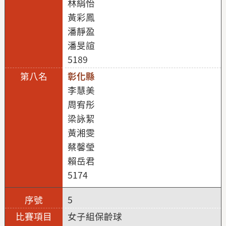
林絹怡
黃彩鳳
潘靜盈
潘旻諠
5189
彰化縣
李慧美
周宥彤
梁詠絜
黃湘雯
蔡馨瑩
賴岳君
5174
5
女子組保齡球