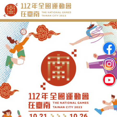
跳
到
主
要
內
容