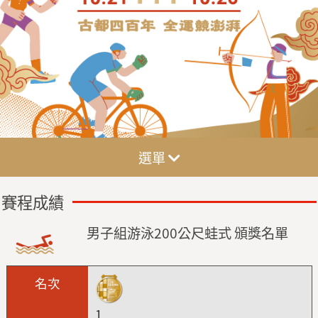
選單
賽程成績
男子組游泳200公尺蛙式 頒獎名單
1