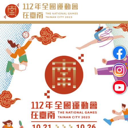
跳
到
主
要
內
容