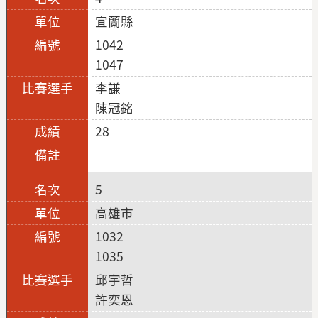
宜蘭縣
1042
1047
李謙
陳冠銘
28
5
高雄市
1032
1035
邱宇哲
許奕恩