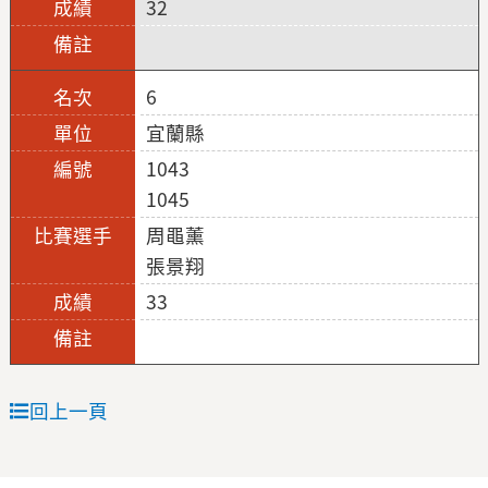
32
6
宜蘭縣
1043
1045
周黽薰
張景翔
33
回上一頁