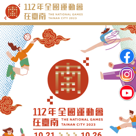
跳
到
主
要
內
容