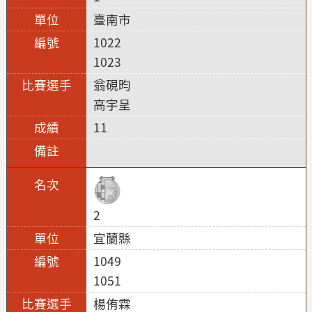
臺南市
1022
1023
翁硯昀
高宇呈
11
2
宜蘭縣
1049
1051
楊侑霖