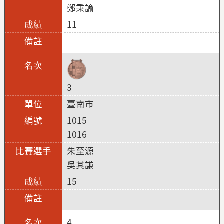
鄭秉諭
11
3
臺南市
1015
1016
朱至源
吳其謙
15
4