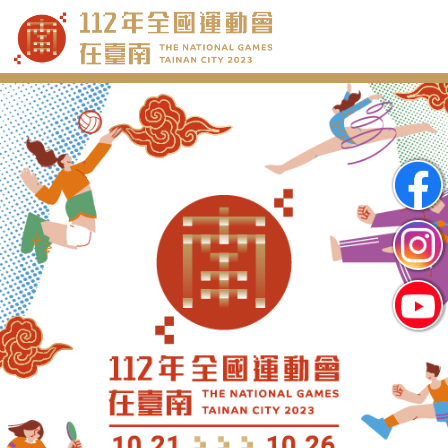
跳
到
主
要
內
容