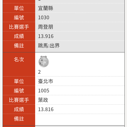
宜蘭縣
1030
周登朋
13.916
跳馬:出界
2
臺北市
1005
葉政
13.816