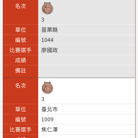
3
苗栗縣
1044
廖國政
3
臺北市
1009
焦仁澤