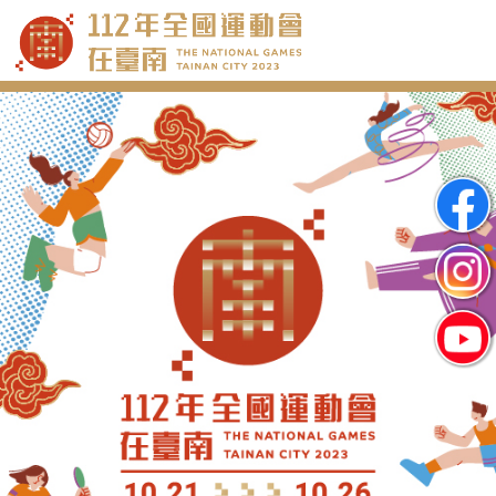
跳
到
主
要
內
容