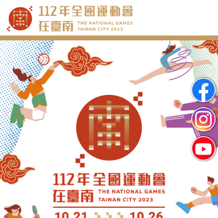
跳
到
主
要
內
容