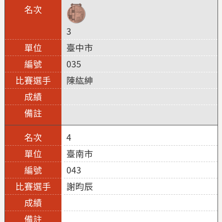
3
臺中市
035
陳紘紳
4
臺南市
043
謝昀辰