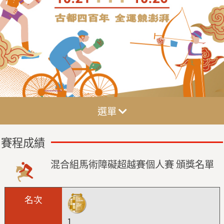
選單
賽程成績
混合組馬術障礙超越賽個人賽 頒獎名單
1