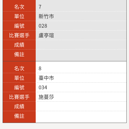
7
新竹市
028
盧亭瑄
8
臺中市
034
施蔓莎