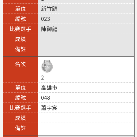
新竹縣
023
陳御龍
2
高雄市
048
蕭宇宸