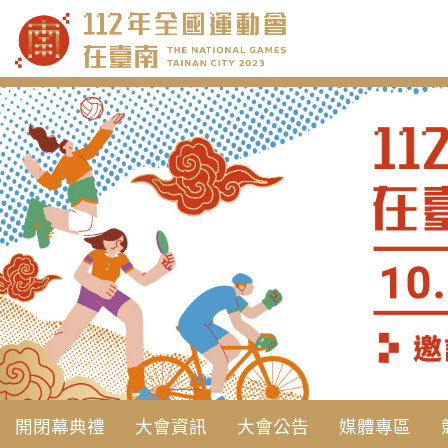
跳
到
主
要
內
容
開閉幕典禮
大會資訊
大會公告
媒體專區