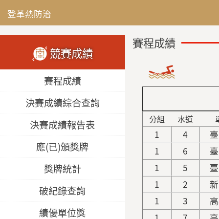
登革熱防治
賽程成績
競賽成績
賽程成績
決賽成績綜合查詢
分組
水道
決賽成績報告表
1
4
臺
應(已)頒獎牌
1
6
臺
1
5
臺
獎牌統計
1
2
新
破紀錄查詢
1
3
高
績優單位獎
1
7
高