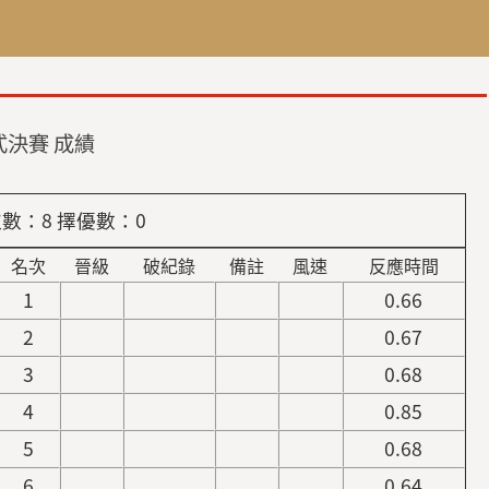
式決賽 成績
數：8 擇優數：0
名次
晉級
破紀錄
備註
風速
反應時間
1
0.66
2
0.67
3
0.68
4
0.85
5
0.68
6
0.64