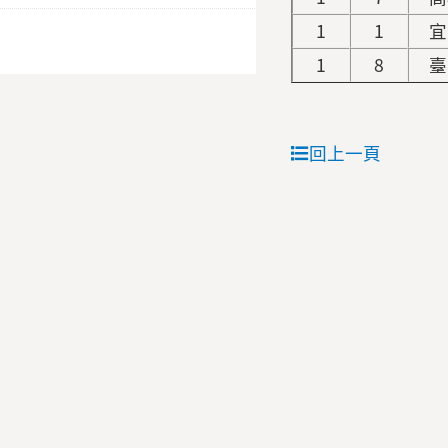
1
1
宜
1
8
臺
回上一頁