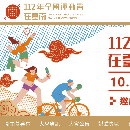
跳
到
主
要
內
容
開閉幕典禮
大會資訊
大會公告
媒體專區