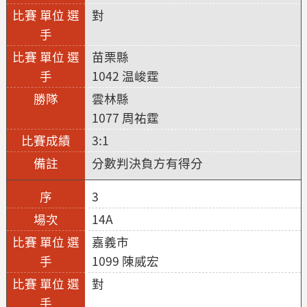
對
苗栗縣
1042 温峻霆
雲林縣
1077 周祐霆
3:1
分數判決負方有得分
3
14A
嘉義市
1099 陳威宏
對