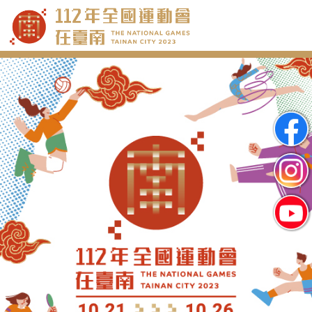
跳
到
主
要
內
容