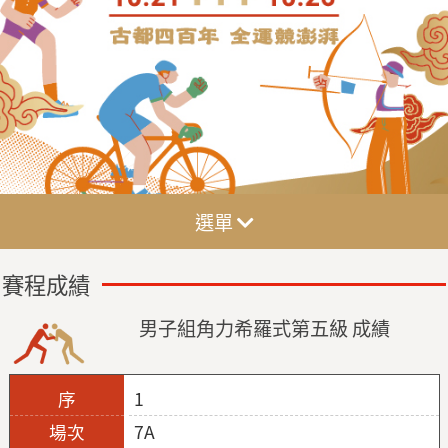
選單
賽程成績
男子組角力希羅式第五級 成績
1
7A