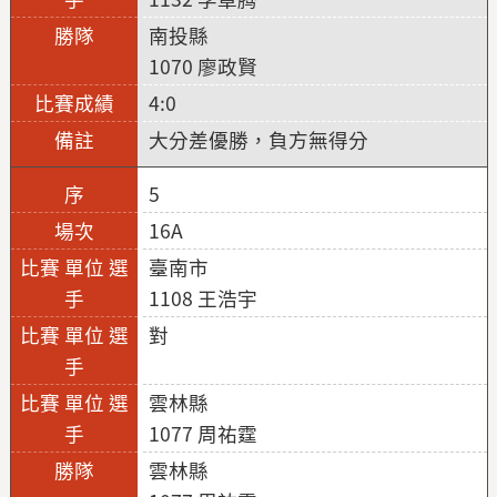
南投縣
1070 廖政賢
4:0
大分差優勝，負方無得分
5
16A
臺南市
1108 王浩宇
對
雲林縣
1077 周祐霆
雲林縣