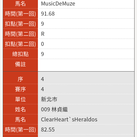
MusicDeMuze
91.68
9
R
0
9
4
4
新北市
009 林貞繼
ClearHeart`sHeraldos
82.55