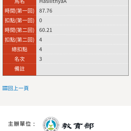
HasilithyaA
87.76
0
60.21
4
4
3
回上一頁