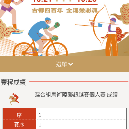
選單
賽程成績
混合組馬術障礙超越賽個人賽 成績
1
1