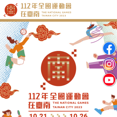
跳
到
主
要
內
容