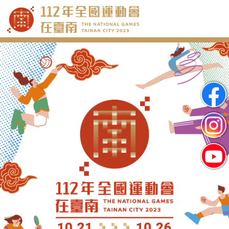
跳
到
主
要
內
容