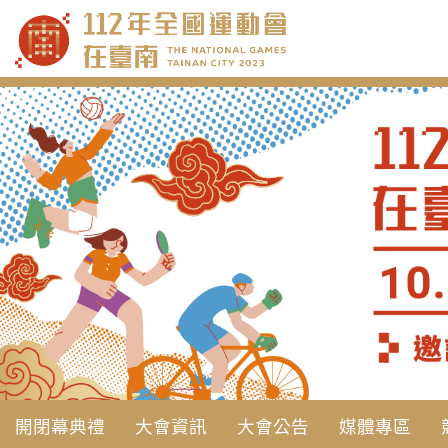
跳
到
主
要
內
容
開閉幕典禮
大會資訊
大會公告
媒體專區