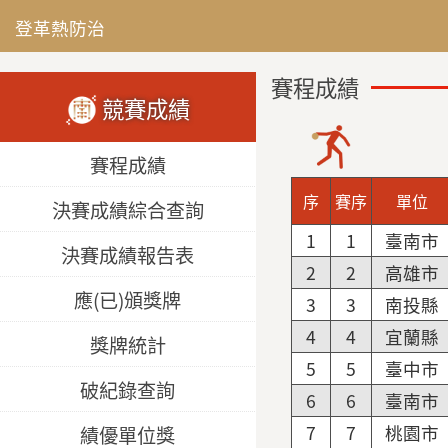
登革熱防治
賽程成績
競賽成績
賽程成績
序
賽序
單位
決賽成績綜合查詢
1
1
臺南市
決賽成績報告表
2
2
高雄市
應(已)頒獎牌
3
3
南投縣
4
4
宜蘭縣
獎牌統計
5
5
臺中市
破紀錄查詢
6
6
臺南市
7
7
桃園市
績優單位獎