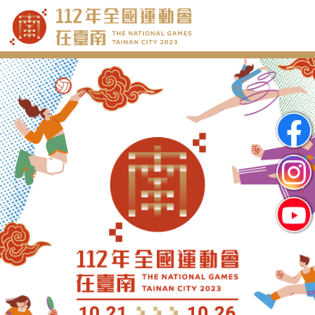
跳
到
主
要
內
容