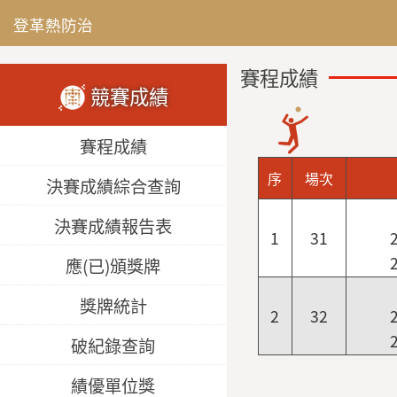
登革熱防治
賽程成績
競賽成績
賽程成績
序
場次
決賽成績綜合查詢
決賽成績報告表
1
31
應(已)頒獎牌
獎牌統計
2
32
破紀錄查詢
績優單位獎