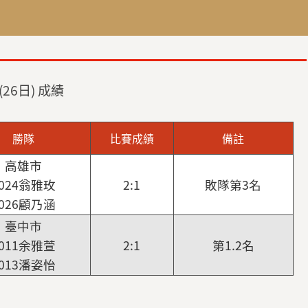
6日) 成績
勝隊
比賽成績
備註
高雄市
024翁雅玫
2:1
敗隊第3名
026顧乃涵
臺中市
011余雅萱
2:1
第1.2名
013潘姿怡