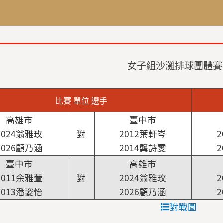
女子組沙灘排球團體賽(2
比賽 單位 選手
高雄市
臺中市
2024翁雅玫
對
2012葉軒岑
2
2026顧乃涵
2014龔詩雯
2
臺中市
高雄市
2011余雅萱
對
2024翁雅玫
2
2013潘姿怡
2026顧乃涵
2
對戰圖