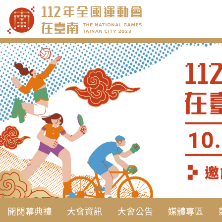
跳
到
主
要
內
容
開閉幕典禮
大會資訊
大會公告
媒體專區