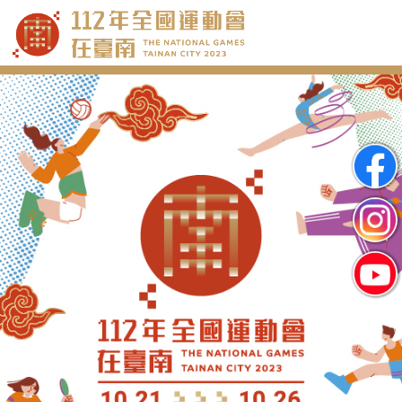
跳
到
主
要
內
容