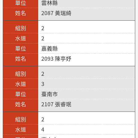
雲林縣
2087 黃瑞綺
2
2
嘉義縣
2093 陳亭妤
2
3
臺南市
2107 張睿珉
2
4