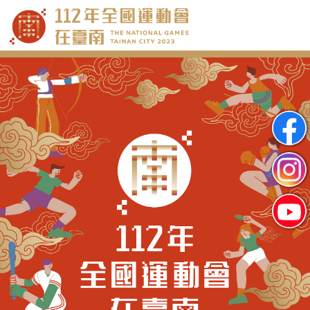
跳
到
主
要
內
容