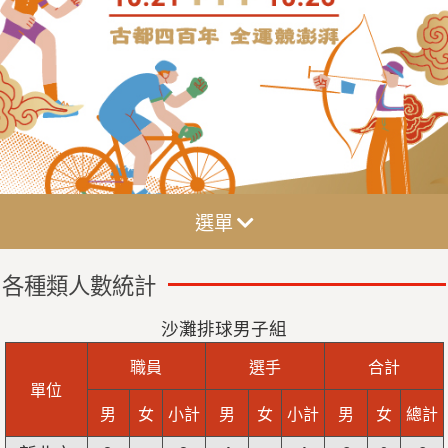
選單
各種類人數統計
沙灘排球男子組
職員
選手
合計
單位
男
女
小計
男
女
小計
男
女
總計