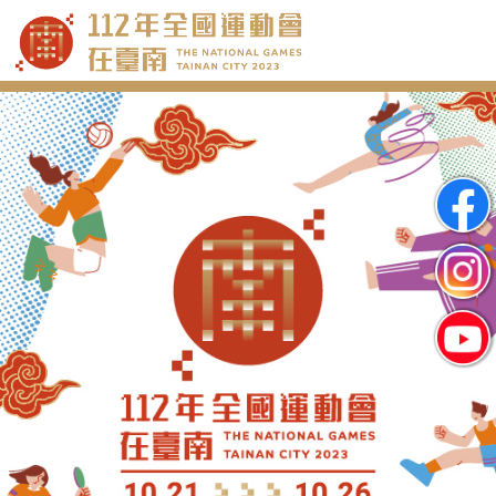
跳
到
主
要
內
容