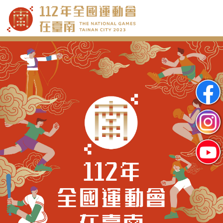
跳
到
主
要
內
容