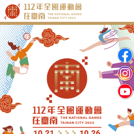
跳
到
主
要
內
容