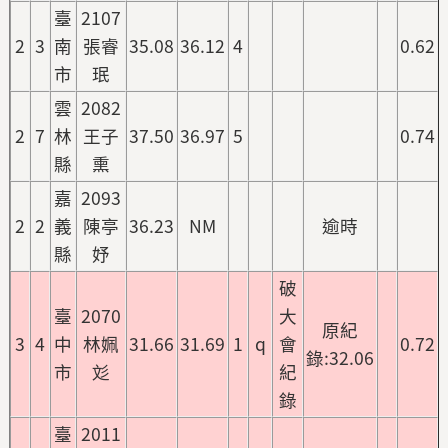
臺
2107
2
3
南
張睿
35.08
36.12
4
0.62
市
珉
雲
2082
2
7
林
王子
37.50
36.97
5
0.74
縣
熏
嘉
2093
2
2
義
陳亭
36.23
NM
逾時
縣
妤
破
臺
2070
大
原紀
3
4
中
林姵
31.66
31.69
1
q
會
0.72
錄:32.06
市
彣
紀
錄
臺
2011