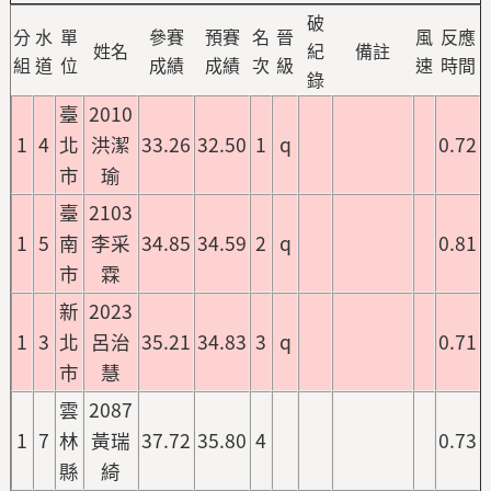
破
分
水
單
參賽
預賽
名
晉
風
反應
姓名
紀
備註
組
道
位
成績
成績
次
級
速
時間
錄
臺
2010
1
4
北
洪潔
33.26
32.50
1
q
0.72
市
瑜
臺
2103
1
5
南
李采
34.85
34.59
2
q
0.81
市
霖
新
2023
1
3
北
呂治
35.21
34.83
3
q
0.71
市
慧
雲
2087
1
7
林
黃瑞
37.72
35.80
4
0.73
縣
綺